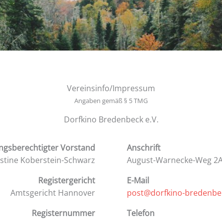
Vereinsinfo/Impressum
Angaben gemäß § 5 TMG
Dorfkino Bredenbeck e.V.
ngsberechtigter Vorstand
Anschrift
istine Koberstein-Schwarz
August-Warnecke-Weg 2A
Registergericht
E-Mail
Amtsgericht Hannover
post@dorfkino-bredenbe
Registernummer
Telefon